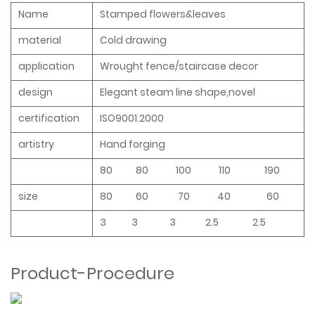
Name
Stamped flowers&leaves
material
Cold drawing
application
Wrought fence/staircase decor
design
Elegant steam line shape,novel
certification
ISO9001.2000
artistry
Hand forging
80 80 100 110 190
size
80 60 70 40 60
3 3 3 2.5 2.5
Product-Procedure