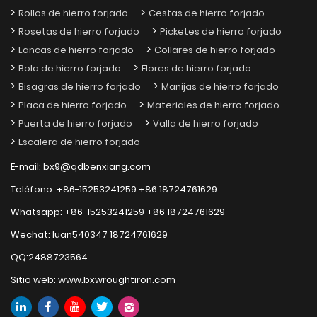
Rollos de hierro forjado
Cestas de hierro forjado
Rosetas de hierro forjado
Picketes de hierro forjado
Lancas de hierro forjado
Collares de hierro forjado
Bola de hierro forjado
Flores de hierro forjado
Bisagras de hierro forjado
Manijas de hierro forjado
Placa de hierro forjado
Materiales de hierro forjado
Puerta de hierro forjado
Valla de hierro forjado
Escalera de hierro forjado
E-mail:
bx9@qdbenxiang.com
Teléfono:
+86-15253241259
+86 18724761629
Whatsapp:
+86-15253241259
+86 18724761629
Wechat:
luan540347 18724761629
QQ:
2488723564
Sitio web:
www.bxwroughtiron.com