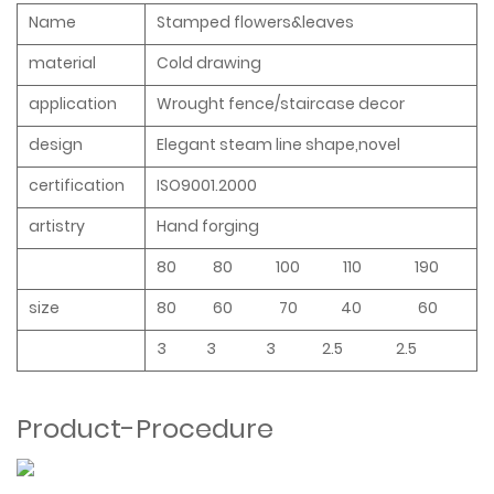
Name
Stamped flowers&leaves
material
Cold drawing
application
Wrought fence/staircase decor
design
Elegant steam line shape,novel
certification
ISO9001.2000
artistry
Hand forging
80 80 100 110 190
size
80 60 70 40 60
3 3 3 2.5 2.5
Product-Procedure