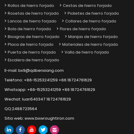
Rollos de hierro forjado
Cestas de hierro forjado
Rosetas de hierro forjado
Picketes de hierro forjado
Lancas de hierro forjado
Collares de hierro forjado
Bola de hierro forjado
Flores de hierro forjado
Bisagras de hierro forjado
Manijas de hierro forjado
Placa de hierro forjado
Materiales de hierro forjado
Puerta de hierro forjado
Valla de hierro forjado
Escalera de hierro forjado
E-mail:
bx9@qdbenxiang.com
Teléfono:
+86-15253241259
+86 18724761629
Whatsapp:
+86-15253241259
+86 18724761629
Wechat:
luan540347 18724761629
QQ:
2488723564
Sitio web:
www.bxwroughtiron.com