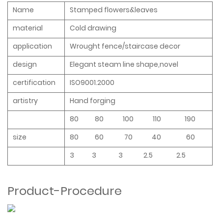
Name
Stamped flowers&leaves
material
Cold drawing
application
Wrought fence/staircase decor
design
Elegant steam line shape,novel
certification
ISO9001.2000
artistry
Hand forging
80 80 100 110 190
size
80 60 70 40 60
3 3 3 2.5 2.5
Product-Procedure