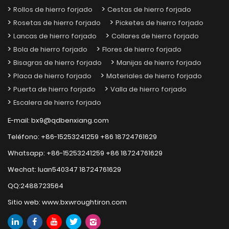
Rollos de hierro forjado
Cestas de hierro forjado
Rosetas de hierro forjado
Picketes de hierro forjado
Lancas de hierro forjado
Collares de hierro forjado
Bola de hierro forjado
Flores de hierro forjado
Bisagras de hierro forjado
Manijas de hierro forjado
Placa de hierro forjado
Materiales de hierro forjado
Puerta de hierro forjado
Valla de hierro forjado
Escalera de hierro forjado
E-mail:
bx9@qdbenxiang.com
Teléfono:
+86-15253241259
+86 18724761629
Whatsapp:
+86-15253241259
+86 18724761629
Wechat:
luan540347 18724761629
QQ:
2488723564
Sitio web:
www.bxwroughtiron.com